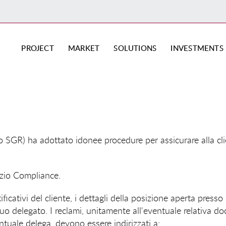
PROJECT
MARKET
SOLUTIONS
INVESTMENTS
GR) ha adottato idonee procedure per assicurare alla clien
vizio Compliance.
ficativi del cliente, i dettagli della posizione aperta presso
 suo delegato. I reclami, unitamente all'eventuale relativa 
ntuale delega, devono essere indirizzati a: