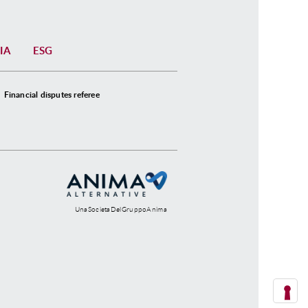
IA
ESG
Financial disputes referee
UnaSocietaDelGruppoAnima